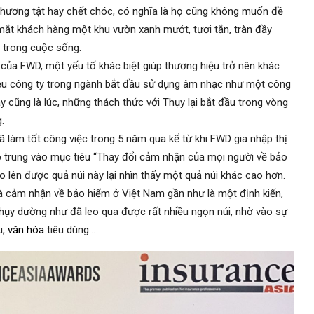
thương tật hay chết chóc, có nghĩa là họ cũng không muốn đề
mắt khách hàng một khu vườn xanh mướt, tươi tắn, tràn đầy
t trong cuộc sống.
 của FWD, một yếu tố khác biệt giúp thương hiệu trở nên khác
ều công ty trong ngành bắt đầu sử dụng âm nhạc như một công
y cũng là lúc, những thách thức với Thụy lại bắt đầu trong vòng
.
làm tốt công việc trong 5 năm qua kể từ khi FWD gia nhập thị
p trung vào mục tiêu “Thay đổi cảm nhận của mọi người về bảo
o lên được quả núi này lại nhìn thấy một quả núi khác cao hơn.
mà cảm nhận về bảo hiểm ở Việt Nam gần như là một định kiến,
 Thụy dường như đã leo qua được rất nhiều ngọn núi, nhờ vào sự
u,
văn hóa
tiêu dùng…