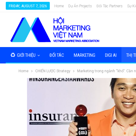
FRIDAY, AUGUST 7, 2026
Home
Dự Án Projects
Đối Tác Partners
Sự Ki
GIỚI THIỆU
ĐỐI TÁC
MARKETING
DIGI AI
THỊ 
Home
CHIẾN LƯỢC Strategy
Marketing trong ngành “khó”: Cần n