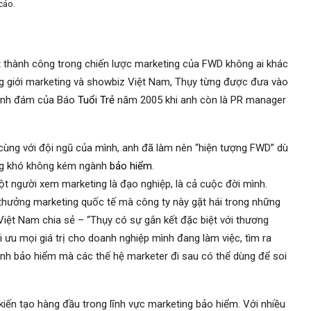
cáo.
t thành công trong chiến lược marketing của FWD không ai khác
g giới marketing và showbiz Việt Nam, Thụy từng được đưa vào
 đình đám của Báo
Tuổi Trẻ
năm 2005 khi anh còn là PR manager
ùng với đội ngũ của mình, anh đã làm nên “hiện tượng FWD” dù
ũng khó không kém ngành
bảo hiểm
.
một người xem marketing là đạo nghiệp, là cả cuộc đời mình.
i thưởng marketing quốc tế mà công ty này gặt hái trong những
iệt Nam chia sẻ – “Thụy có sự gắn kết đặc biệt với thương
i ưu mọi giá trị cho doanh nghiệp mình đang làm việc, tìm ra
h bảo hiểm mà các thế hệ marketer đi sau có thể dùng để soi
iến tạo hàng đầu trong lĩnh vực marketing bảo hiểm. Với nhiều