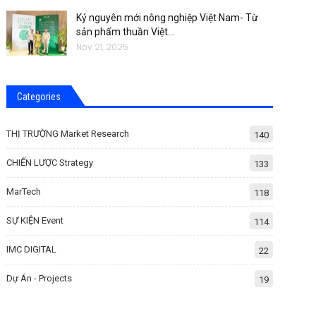
Kỷ nguyên mới nông nghiệp Việt Nam- Từ
sản phẩm thuần Việt…
Nov 21, 2025
Categories
THỊ TRƯỜNG Market Research
140
CHIẾN LƯỢC Strategy
133
MarTech
118
SỰ KIỆN Event
114
IMC DIGITAL
22
Dự Án - Projects
19