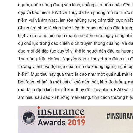
người, cuộc sống đang yên lành, chẳng ai muốn nhắc đến 
cập về bảo hiểm. FWD và Thụy đã tiên phong mở ra trước 
niềm vui và âm nhạc, lan tỏa những rung cảm tích cực nhấ
Chính âm nhạc là hình thức tiếp thị mang dấu ấn đặc trưng
biệt và tỏ ra có hiệu quả mạnh mẽ đến mức ngày càng nhi
cụ chủ lực trong các chiến dịch truyền thông của họ. Và đâ
đua mới để tiếp tục duy trì vị thế là người dẫn đầu xu hướng
Theo ông Trần Hoàng, Nguyễn Ngọc Thụy được đánh giá đã 
trường vì anh và đội ngũ của mình đã không ngừng nghỉ tậ
hiểm”. Mục tiêu này quả thực là cao như một quả núi, mà le
Bởi “cảm nhận” là một cái gì khó nắm bắt, khó đo lường, 
mà đã là định kiến thì rất khó thay đổi. Tuy nhiên, FWD và
am hiểu sâu sắc xu hướng marketing, tính cách thương hiệ