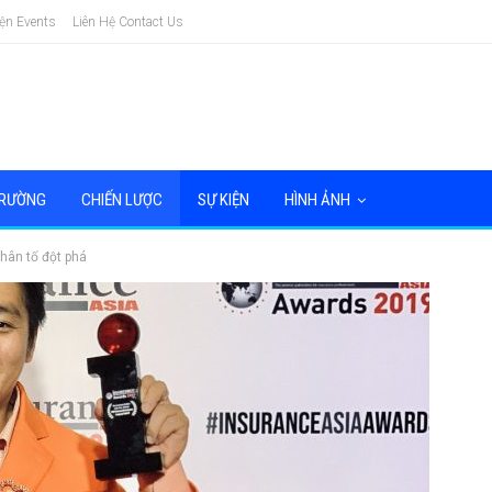
ện Events
Liên Hệ Contact Us
TRƯỜNG
CHIẾN LƯỢC
SỰ KIỆN
HÌNH ẢNH
hân tố đột phá