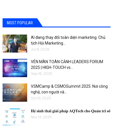
MOST POPULAR
AI đang thay đổi toàn diện marketing. Chủ
tịch Hội Marketing…
Jul 8, 2026
VÉN MÀN TOÀN CẢNH LEADERS FORUM
2025 | HIGH-TOUCH vs…
Sep 16, 2025
VSMCamp & CSMOSummit 2025: Nơi công
nghệ, con người và…
Oct 10, 2025
𝐇𝐞̣̂ 𝐬𝐢𝐧𝐡 𝐭𝐡𝐚́𝐢 𝐠𝐢𝐚̉𝐢 𝐩𝐡𝐚́𝐩 𝐀𝐐𝐓𝐞𝐜𝐡 𝐜𝐡𝐨 𝐐𝐮𝐚̉𝐧 𝐭𝐫𝐢̣ 𝐬𝐨̂́
Nov 13, 2025