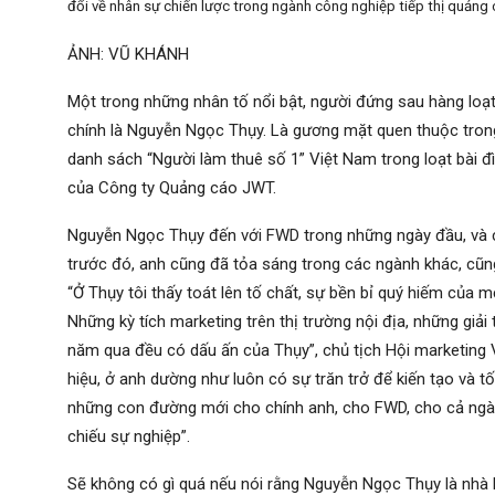
đổi về nhân sự chiến lược trong ngành công nghiệp tiếp thị quảng 
ẢNH: VŨ KHÁNH
Một trong những nhân tố nổi bật, người đứng sau hàng loạ
chính là Nguyễn Ngọc Thụy. Là gương mặt quen thuộc tron
danh sách “Người làm thuê số 1” Việt Nam trong loạt bài
của Công ty Quảng cáo JWT.
Nguyễn Ngọc Thụy đến với FWD trong những ngày đầu, và c
trước đó, anh cũng đã tỏa sáng trong các ngành khác, c
“Ở Thụy tôi thấy toát lên tố chất, sự bền bỉ quý hiếm của 
Những kỳ tích marketing trên thị trường nội địa, những giả
năm qua đều có dấu ấn của Thụy”, chủ tịch Hội marketing V
hiệu, ở anh dường như luôn có sự trăn trở để kiến tạo và tố
những con đường mới cho chính anh, cho FWD, cho cả ngàn
chiếu sự nghiệp”.
Sẽ không có gì quá nếu nói rằng Nguyễn Ngọc Thụy là nhà k