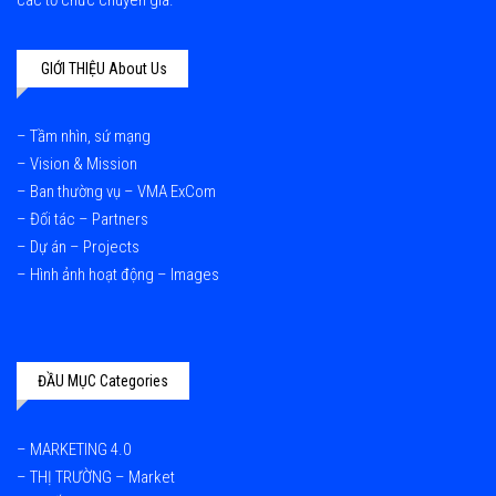
các tổ chức chuyên gia.
GIỚI THIỆU About Us
–
Tầm nhìn, sứ mạng
– Vision & Mission
–
Ban thường vụ – VMA ExCom
–
Đối tác – Partners
–
Dự án – Projects
–
Hình ảnh hoạt động – Images
ĐẦU MỤC Categories
–
MARKETING 4.0
–
THỊ TRƯỜNG – Market