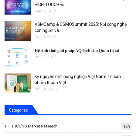
HIGH-TOUCH vs…
Sep 16, 2025
VSMCamp & CSMOSummit 2025: Nơi công nghệ,
con người và…
Oct 10, 2025
𝐇𝐞̣̂ 𝐬𝐢𝐧𝐡 𝐭𝐡𝐚́𝐢 𝐠𝐢𝐚̉𝐢 𝐩𝐡𝐚́𝐩 𝐀𝐐𝐓𝐞𝐜𝐡 𝐜𝐡𝐨 𝐐𝐮𝐚̉𝐧 𝐭𝐫𝐢̣ 𝐬𝐨̂́
Nov 13, 2025
Kỷ nguyên mới nông nghiệp Việt Nam- Từ sản
phẩm thuần Việt…
Nov 21, 2025
Categories
THỊ TRƯỜNG Market Research
140