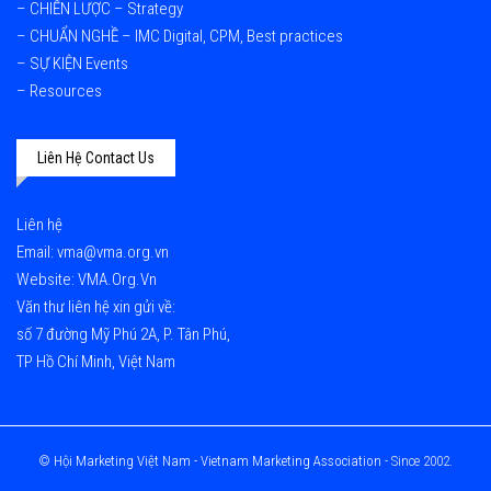
–
CHIẾN LƯỢC – Strategy
–
CHUẨN NGHỀ – IMC Digital, CPM, Best practices
–
SỰ KIỆN Events
–
Resources
Liên Hệ Contact Us
Liên hệ
Email: vma@vma.org.vn
Website: VMA.Org.Vn
Văn thư liên hệ xin gửi về:
số 7 đường Mỹ Phú 2A, P. Tân Phú,
TP Hồ Chí Minh, Việt Nam
©
Hội Marketing Việt Nam - Vietnam Marketing Association
- Since 2002.