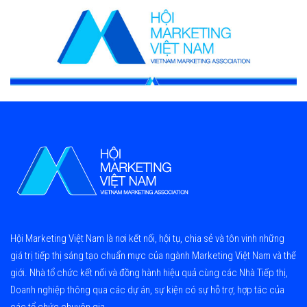
Hội Marketing Việt Nam là nơi kết nối, hội tụ, chia sẻ và tôn vinh những
giá trị tiếp thị sáng tạo chuẩn mực của ngành Marketing Việt Nam và thế
giới. Nhà tổ chức kết nối và đồng hành hiệu quả cùng các Nhà Tiếp thị,
Doanh nghiệp thông qua các dự án, sự kiện có sự hỗ trợ, hợp tác của