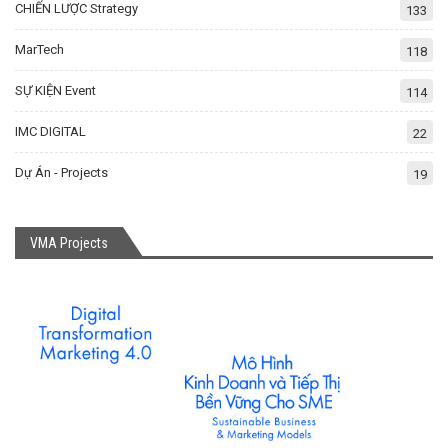
CHIẾN LƯỢC Strategy
133
MarTech
118
SỰ KIỆN Event
114
IMC DIGITAL
22
Dự Án - Projects
19
VMA Projects