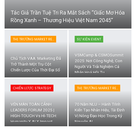
Tác Giả Trần Tuệ Tri Ra Mắt Sách “Giấc Mơ Hóa
Rồng Xanh – Thương Hiệu Việt Nam 2045”
THỊ TRƯỜNG MARKET RESEARCH
SỰ KIỆN EVENT
VSMCamp & CSMOSummit
Chủ Tịch VAA: Marketing Đã
2025: Nơi Công Nghệ, Con
Trở Thành Một Trụ Cột
Người Và Trải Nghiệm Cá
Chiến Lược Của Thời Đại Số
Nhân Hoá Hội Tụ
CHIẾN LƯỢC STRATEGY
THỊ TRƯỜNG MARKET RESEARCH
VÉN MÀN TOÀN CẢNH
70 Năm NLU – Hành Trình
LEADERS FORUM 2025 |
Kiến Tạo Nhân Hiệu, Tái Định
HIGH-TOUCH Vs HI-TECH:
Vị Nông Đạo Học Trong Kỷ
Humanity X AI X Impact
Nguyên AI.