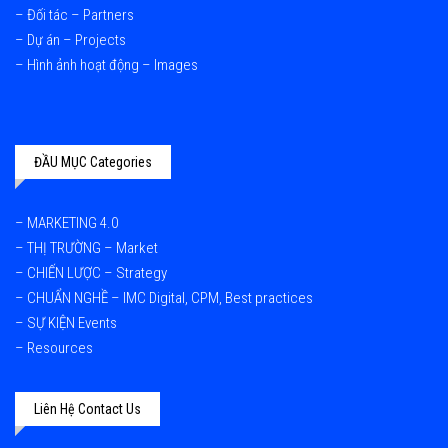
–
Đối tác – Partners
–
Dự án – Projects
–
Hình ảnh hoạt động – Images
ĐẦU MỤC Categories
–
MARKETING 4.0
–
THỊ TRƯỜNG – Market
–
CHIẾN LƯỢC – Strategy
–
CHUẨN NGHỀ – IMC Digital, CPM, Best practices
–
SỰ KIỆN Events
–
Resources
Liên Hệ Contact Us