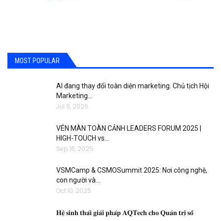
MOST POPULAR
AI đang thay đổi toàn diện marketing. Chủ tịch Hội
Marketing…
Jul 8, 2026
VÉN MÀN TOÀN CẢNH LEADERS FORUM 2025 |
HIGH-TOUCH vs…
Sep 16, 2025
VSMCamp & CSMOSummit 2025: Nơi công nghệ,
con người và…
Oct 10, 2025
𝐇𝐞̣̂ 𝐬𝐢𝐧𝐡 𝐭𝐡𝐚́𝐢 𝐠𝐢𝐚̉𝐢 𝐩𝐡𝐚́𝐩 𝐀𝐐𝐓𝐞𝐜𝐡 𝐜𝐡𝐨 𝐐𝐮𝐚̉𝐧 𝐭𝐫𝐢̣ 𝐬𝐨̂́