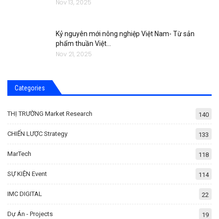
Nov 13, 2025
Kỷ nguyên mới nông nghiệp Việt Nam- Từ sản
phẩm thuần Việt…
Nov 21, 2025
Categories
THỊ TRƯỜNG Market Research
140
CHIẾN LƯỢC Strategy
133
MarTech
118
SỰ KIỆN Event
114
IMC DIGITAL
22
Dự Án - Projects
19